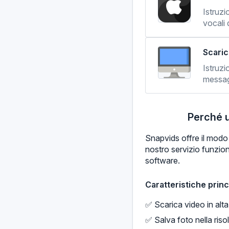
Istruzi
vocali 
Scaric
Istruzi
messag
Perché u
Snapvids offre il modo 
nostro servizio funziona
software.
Caratteristiche princ
✅ Scarica video in alta
✅ Salva foto nella riso