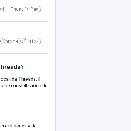
ari
iPhone
iPad
Chrome
Firefox
 Threads?
ocali da Threads. Il
zione o installazione di
ccount necessaria